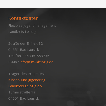
Kontaktdaten
Flexibles Jugendmanagement
Landkreis Leipzig
Straße der Einheit 12
04651 Bad Lausick
Telefon: 034345-559736
E-Mail:
info@fjm-lkleipzig.de
Träger des Projektes:
Kinder- und Jugendring
Landkreis Leipzig e.V.
Turnerstraße 1a
04651 Bad Lausick